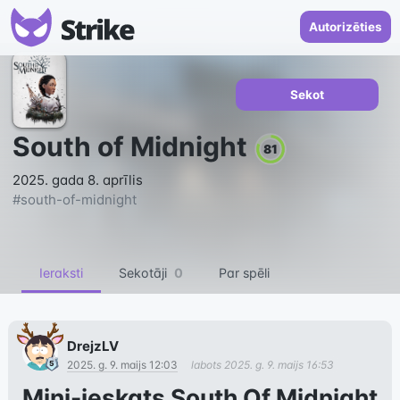
Autorizēties
Sekot
South of Midnight
81
2025. gada 8. aprīlis
#
south-of-midnight
Ieraksti
Sekotāji
0
Par spēli
DrejzLV
2025. g. 9. maijs 12:03
labots
2025. g. 9. maijs 16:53
Mini-ieskats South Of Midnight