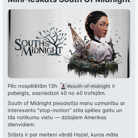
Pēc nospēlētām 13h 
 ir 
#south-of-midnight
pabeigts, sasniedzot 40 no 40 trofejām.
South of Midnight piesaistīja manu uzmanību ar 
interesanto "stop-motion" stila spēles gaitu un 
tās notikumu vietu — dziļajiem Amerikas 
dienvidiem.
Stāsts ir par meiteni vārdā Hazel, kuras māte 