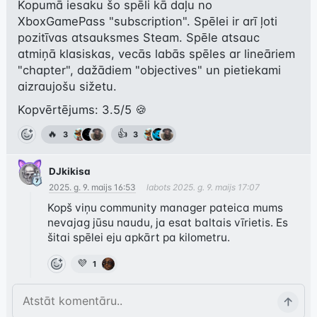
Kopumā iesaku šo spēli kā daļu no 
XboxGamePass "subscription". Spēlei ir arī ļoti 
pozitīvas atsauksmes Steam. Spēle atsauc 
atmiņā klasiskas, vecās labās spēles ar lineāriem 
"chapter", dažādiem "objectives" un pietiekami 
aizraujošu sižetu.
Kopvērtējums: 3.5/5 🍪
🔥
👍
3
3
DJkikisa
2025. g. 9. maijs 16:53
labots
2025. g. 9. maijs 17:07
Kopš viņu community manager pateica mums 
nevajag jūsu naudu, ja esat baltais vīrietis. Es 
💜
1