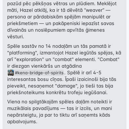
pazūd pēc pēkšņas vētras un plūdiem. Meklējot 
māti, Hazel atklāj, ka ir tā dēvētā “weaver” — 
persona ar pārdabiskām spējām manipulēt ar 
priekšmetiem — un pakāpeniski iepazīst savas 
dīvainās un noslēpumiem apvītās ģimenes 
vēsturi.
Spēle sastāv no 14 nodaļām un tās pamatā ir 
"platforming", izmantojot Hazel iegūtās spējas, kā 
arī "exploration" un "combat" elementi. "Combat" 
ir diezgan vienkāršs un atgādina 
. Spēlē ir arī 4-5 
#kena-bridge-of-spirits
interesantas bosu cīņas. Īpaši izaicinoši bija tās 
pieveikt, nesaņemot "damage", jo tieši tas bija 
priekšnoteikums konkrētu trofeju iegūšanai.
Viena no spilgtākajām spēles daļām noteikti ir 
muzikālais pavadījums — tas ir izcils, un mani 
nepārsteigtu, ja par to tiktu arī saņemts kāds 
apbalvojums.