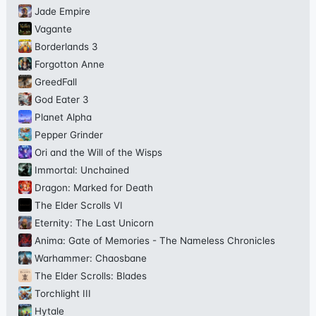
Jade Empire
Vagante
Borderlands 3
Forgotton Anne
GreedFall
God Eater 3
Planet Alpha
Pepper Grinder
Ori and the Will of the Wisps
Immortal: Unchained
Dragon: Marked for Death
The Elder Scrolls VI
Eternity: The Last Unicorn
Anima: Gate of Memories - The Nameless Chronicles
Warhammer: Chaosbane
The Elder Scrolls: Blades
Torchlight III
Hytale