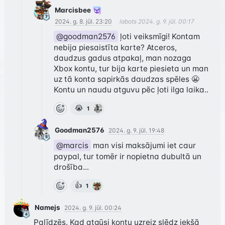
Marcisbee
2024. g. 8. jūl. 23:20
labots
2024. g. 9. jūl. 00:17
@goodman2576
 ļoti veiksmīgi! Kontam 
nebija piesaistīta karte? Atceros, 
daudzus gadus atpakaļ, man nozaga 
Xbox kontu, tur bija karte piesieta un man 
uz tā konta sapirkās daudzas spēles 😬 
Kontu un naudu atguvu pēc ļoti ilga laika..
😭
1
Goodman2576
2024. g. 9. jūl. 19:48
@marcis
 man visi maksājumi iet caur 
paypal, tur tomēr ir nopietna dubultā un 
drošība...
👍
1
Namejs
2024. g. 9. jūl. 00:24
Palīdzēs. Kad atgūsi kontu uzreiz slēdz iekšā 