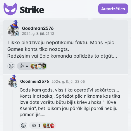
Autorizēties
Goodman2576
2024. g. 8. jūl. 21:12
Tikko piedzīvoju nepatīkamu faktu. Mans Epic 
Games konts tika nozagts.

Redzēsim vai Epic komanda palīdzēs to atgūt...
👍
4
Goodman2576
2024. g. 8. jūl. 23:05
Gods kam gods, viss tika operatīvi sakārtots... 
Konts ir atpakaļ. Spriežot pēc nikname kas tika 
izveidots varētu būtu bijis krievu haks "I l0ve 
Ksenia", bet laikam jau pārāk ilgi paroli nebiju 
pamanījis....
👍
3