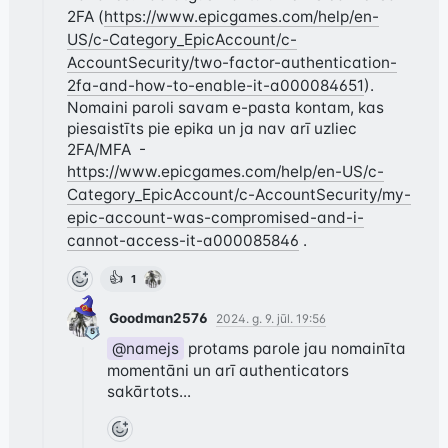
2FA (
https://www.epicgames.com/help/en-
US/c-Category_EpicAccount/c-
AccountSecurity/two-factor-authentication-
2fa-and-how-to-enable-it-a000084651
). 
Nomaini paroli savam e-pasta kontam, kas 
piesaistīts pie epika un ja nav arī uzliec 
2FA/MFA  - 
https://www.epicgames.com/help/en-US/c-
Category_EpicAccount/c-AccountSecurity/my-
epic-account-was-compromised-and-i-
cannot-access-it-a000085846
 .
👍
1
Goodman2576
2024. g. 9. jūl. 19:56
@namejs
 protams parole jau nomainīta 
momentāni un arī authenticators 
sakārtots...