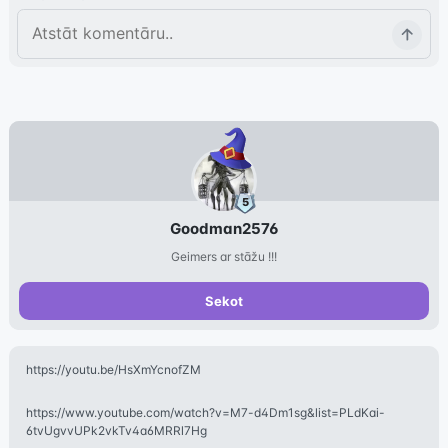
Goodman2576
Geimers ar stāžu !!!
Sekot
https://youtu.be/HsXmYcnofZM
https://www.youtube.com/watch?v=M7-d4Dm1sg&list=PLdKai-
6tvUgvvUPk2vkTv4a6MRRl7Hg