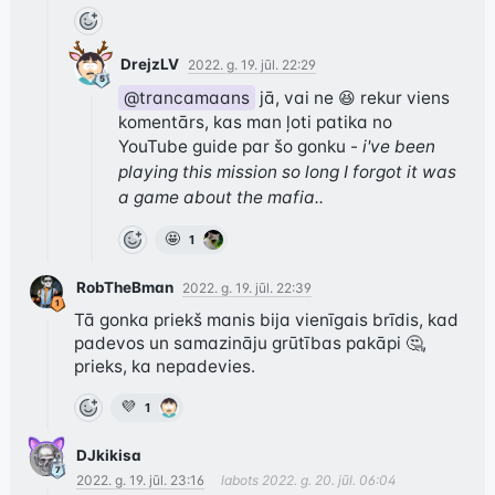
DrejzLV
2022. g. 19. jūl. 22:29
@trancamaans
 jā, vai ne 😆 rekur viens 
komentārs, kas man ļoti patika no 
YouTube guide par šo gonku - 
i've been 
playing this mission so long I forgot it was 
a game about the mafia..
🤩
1
RobTheBman
2022. g. 19. jūl. 22:39
Tā gonka priekš manis bija vienīgais brīdis, kad 
padevos un samazināju grūtības pakāpi 🤔, 
prieks, ka nepadevies.
💜
1
DJkikisa
2022. g. 19. jūl. 23:16
labots
2022. g. 20. jūl. 06:04