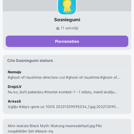
Sasniegumi
11
sekotāji
Pievienoties
Cits
Sasniegumi
staturs
Namejs
#ghost-of-tsushima-directors-cut #ghost-of-tsushima #ghost-of-tsushima-digita
DrejzLV
Nu ko, šorīt pabeidzu #mortal-kombat-1--1 stāstu, manā skatījumā visu laiku epis
Ar4ssS
Izgāju #days-gone uz 100% 20221209095334_1.jpg 20221209095404_1.jpg 20221209
Mini-ieskats Black Myth: Wukong maxresdefault.jpg Pēc
nospēlētām 56h #black-my