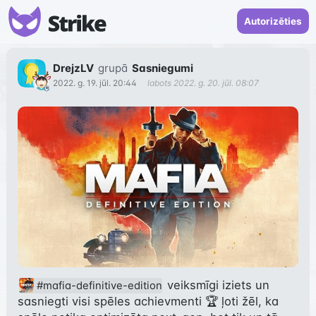
Autorizēties
DrejzLV
grupā
Sasniegumi
2022. g. 19. jūl. 20:44
labots
2022. g. 20. jūl. 08:07
 veiksmīgi iziets un 
#mafia-definitive-edition
sasniegti visi spēles achievmenti 🏆 ļoti žēl, ka 