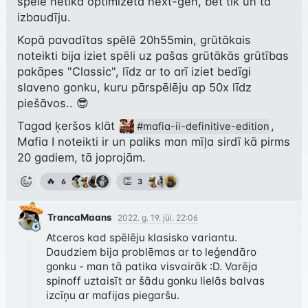
spēle netika optimizēta next-gen, bet tik un tā 
izbaudīju.
Kopā pavadītas spēlē 20h55min, grūtākais 
noteikti bija iziet spēli uz pašas grūtākās grūtības 
pakāpes "Classic", līdz ar to arī iziet bedīgi 
slaveno gonku, kuru pārspēlēju ap 50x līdz 
piešāvos.. 😎
Tagad ķeršos klāt 
, 
#mafia-ii-definitive-edition
Mafia I noteikti ir un paliks man mīļa sirdī kā pirms 
20 gadiem, tā joprojām.
🔥
👏
6
3
TrancaMaans
2022. g. 19. jūl. 22:06
Atceros kad spēlēju klasisko variantu. 
Daudziem bija problēmas ar to leģendāro 
gonku - man tā patika visvairāk :D. Varēja 
spinoff uztaisīt ar šādu gonku lielās balvas 
izcīņu ar mafijas piegaršu.