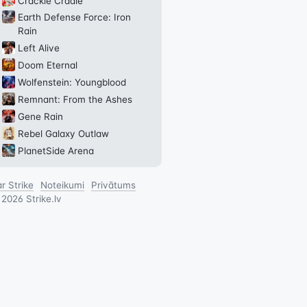
Crackle Cradle
Earth Defense Force: Iron
Rain
Left Alive
Doom Eternal
Wolfenstein: Youngblood
Remnant: From the Ashes
Gene Rain
Rebel Galaxy Outlaw
PlanetSide Arena
r Strike
Noteikumi
Privātums
©
2026
Strike.lv