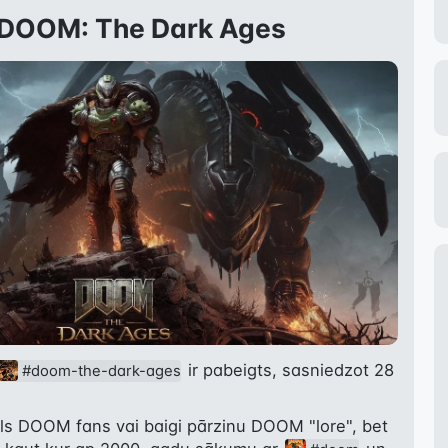
s DOOM: The Dark Ages
 ir pabeigts, sasniedzot 28 
#doom-the-dark-ages
ls DOOM fans vai baigi pārzinu DOOM "lore", bet 