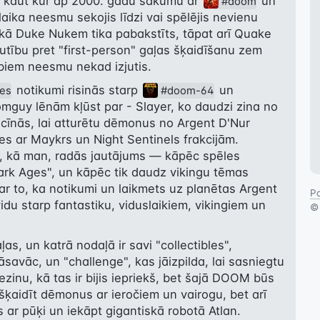
u kaut kur ap 2000. gadu sākumu ar 
 un 
#doom
laika neesmu sekojis līdzi vai spēlējis nevienu 
kā Duke Nukem tika pabakstīts, tāpat arī Quake 
autību pret "first-person" gaļas šķaidīšanu zem 
iem neesmu nekad izjutis.
 notikumi risinās starp 
 un 
es
#doom-64
omguy lēnām kļūst par - Slayer, ko daudzi zina no 
 cīnās, lai atturētu dēmonus no Argent D'Nur 
es ar Maykrs un Night Sentinels frakcijām. 
 kā man, radās jautājums — kāpēc spēles 
rk Ages", un kāpēc tik daudz vikingu tēmas 
 ar to, ka notikumi un laikmets uz planētas Argent 
Pa
idu starp fantastiku, viduslaikiem, vikingiem un 
as, un katrā nodaļā ir savi "collectibles", 
jāsavāc, un "challenge", kas jāizpilda, lai sasniegtu 
zinu, kā tas ir bijis iepriekš, bet šajā DOOM būs 
šķaidīt dēmonus ar ieročiem un vairogu, bet arī 
 ar pūķi un iekāpt gigantiskā robotā Atlan.