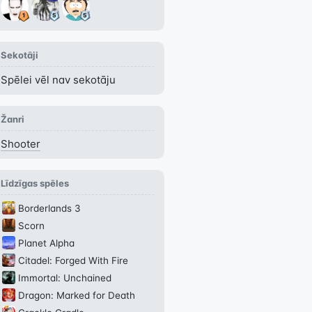
Sekotāji
Spēlei vēl nav sekotāju
Žanri
Shooter
Līdzīgas spēles
Borderlands 3
Scorn
Planet Alpha
Citadel: Forged With Fire
Immortal: Unchained
Dragon: Marked for Death