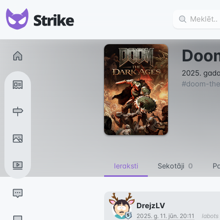
Doom
2025. gada
#
doom-the
Ieraksti
Sekotāji
0
Pa
DrejzLV
2025. g. 11. jūn. 20:11
labots