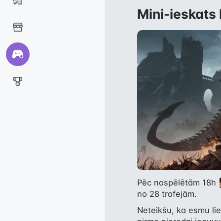
Mini-ieskat
Pēc nospēlētām 18h 
no 28 trofejām.
Neteikšu, ka esmu lie