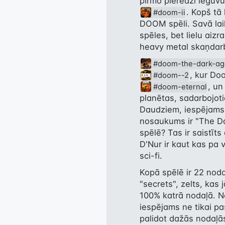
pirmo pieredzi ieguv
. Kopš tā 
#doom-ii
DOOM spēli. Savā lai
spēles, bet lielu aizr
heavy metal skaņdarb
#doom-the-dark-ag
, kur Do
#doom--2
, un
#doom-eternal
planētas, sadarbojoti
Daudziem, iespējams,
nosaukums ir "The Da
spēlē? Tas ir saistīts
D'Nur ir kaut kas pa v
sci-fi.
Kopā spēlē ir 22 nodaļ
"secrets", zelts, kas 
100% katrā nodaļā. Ne
iespējams ne tikai pa
palidot dažās nodaļās