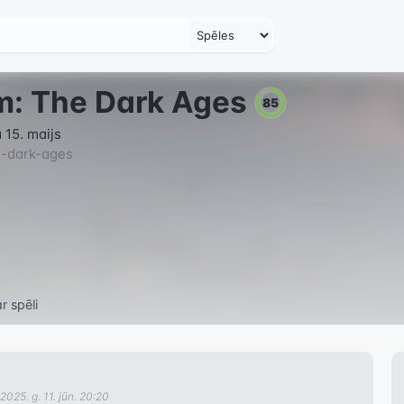
: The Dark Ages
85
 15. maijs
-dark-ages
r spēli
2025. g. 11. jūn. 20:20