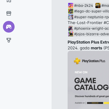
#nba-2k24
#ma
#lego-dc-super-vill
#super-neptunia-rp
The-Lost-Frontier
#C
#phoenix-wright-ace
#jojos-bizarre-adve
PlayStation Plus Ext
2024. gada 
marts