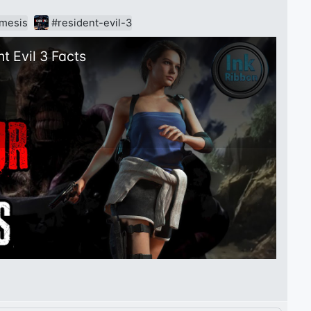
emesis
#resident-evil-3
t Evil 3 Facts