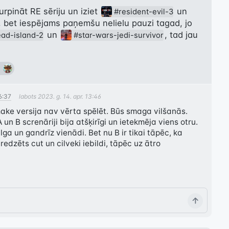
urpināt RE sēriju un iziet 
 un 
#resident-evil-3
, bet iespējams paņemšu nelielu pauzi tagad, jo 
 un 
, tad jau 
ad-island-2
#star-wars-jedi-survivor
16:37
labots
2023. g. 14. apr. 13:46
ake versija nav vērta spēlēt. Būs smaga vilšanās. 
un B screnāriji bija atšķirīgi un ietekmēja viens otru. 
a un gandrīz vienādi. Bet nu B ir tikai tāpēc, ka 
edzēts cut un cilveki iebildi, tāpēc uz ātro 