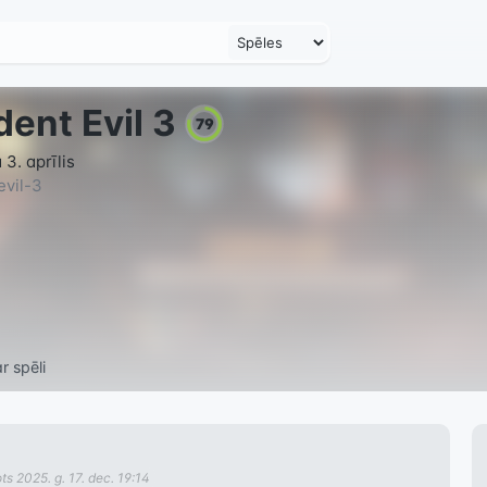
dent Evil 3
79
3. aprīlis
evil-3
r spēli
ots
2025. g. 17. dec. 19:14