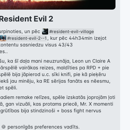
Resident Evil 2
pinoties, un pēc 
#resident-evil-village
, kur pēc 44h34min izejot 
#resident-evil-2--1
 kontentu sasniedzu visus 43/43 
es..
šu, ka šī daļa mani neuzrunāja, Leon un Claire A 
pārspēlē vairākas reizes, maldīties pa RPD + pie 
ē bija jāpierod u.c. sīki knifi, pie kā pieķēru 
riekš jau minēju, ka RE sērijas fanāts es nēesmu, 
et spēli.
adiem remake relīzes, spēle izskatās joprojām ļoti 
ņā, gan vizuāli, kas protams priecē, Mr. X momenti 
grūtības bija stindzinoši + boss fight nervus 
 🍪 personīgās preferences vadīts.