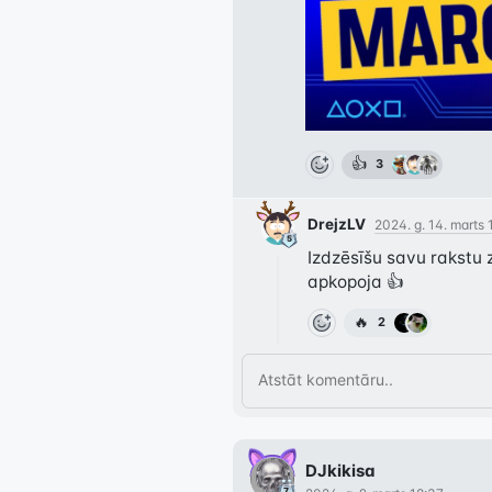
👍
3
DrejzLV
2024. g. 14. marts 
Izdzēsīšu savu rakstu z
apkopoja 👍
🔥
2
DJkikisa