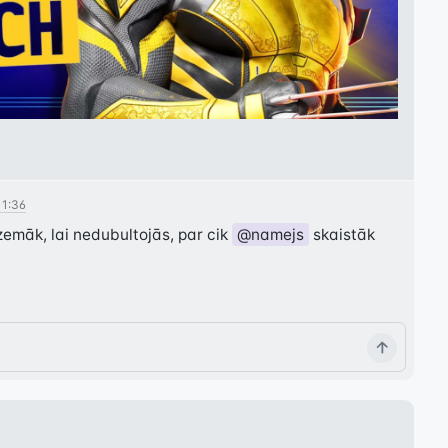
11:36
emāk, lai nedubultojās, par cik 
@namejs
 skaistāk 