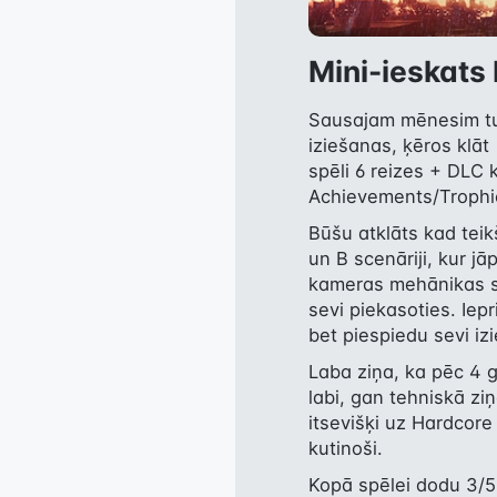
Mini-ieskats 
Sausajam mēnesim tur
iziešanas, ķēros klāt 
spēli 6 reizes + DLC
Achievements/Trophi
Būšu atklāts kad teik
un B scenāriji, kur jā
kameras mehānikas spēl
sevi piekasoties. Iep
bet piespiedu sevi izi
Laba ziņa, ka pēc 4 g
labi, gan tehniskā zi
itsevišķi uz Hardcore 
kutinoši.
Kopā spēlei dodu 3/5