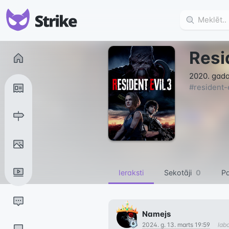
Resi
2020. gada 
#
resident-
Ieraksti
Sekotāji
0
Pa
Namejs
2024. g. 13. marts 19:59
lab