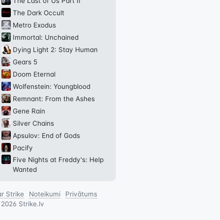
The Last of Us Part II
The Dark Occult
Metro Exodus
Immortal: Unchained
Dying Light 2: Stay Human
Gears 5
Doom Eternal
Wolfenstein: Youngblood
Remnant: From the Ashes
Gene Rain
Silver Chains
Apsulov: End of Gods
Pacify
Five Nights at Freddy's: Help
Wanted
r Strike
Noteikumi
Privātums
©
2026
Strike.lv