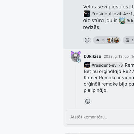
Vēlos sevi piespiest t
#resident-evil-4--1
aiz stūra jau ir 
#de
redzēs.
🔥
👏
3
1
DJkikisa
2023. g. 13. apr. 
 Rem
#resident-evil-3
Bet nu orģinālajā Re2 A 
Kamēr Remake ir vienalg
orģināli remake bija par
pielipināja.