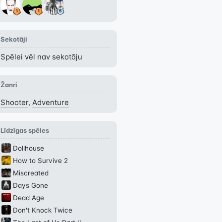
Sekotāji
Spēlei vēl nav sekotāju
Žanri
Shooter
,
Adventure
Līdzīgas spēles
Dollhouse
How to Survive 2
Miscreated
Days Gone
Dead Age
Don't Knock Twice