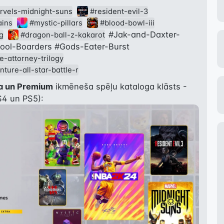
rvels-midnight-suns
#resident-evil-3
ains
#mystic-pillars
#blood-bowl-iii
#Jak-and-Daxter-
g
#dragon-ball-z-kakarot
ool-Boarders
#Gods-Eater-Burst
-attorney-trilogy
nture-all-star-battle-r
ra un Premium
 ikmēneša spēļu kataloga klāsts - 