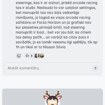
steerings, kas ir ar aizturi, priekš arcade racing 
tas ir stulbi. Nedaudz to var uzlabot settingos, 
bet manuprāt tas nav bijis veiksmīgs 
risinājums, jo tagad es visas arcade racing 
salīdzinu ar Forza Horizon un ja grafiski nav 
kur piesieties pirmajā brīdī, tad steering 
manuprāt ir bad... bet var jau būt, ka citiem 
tas delay patīk... un varbūt ka citos auto ir 
savādāk, jo es tomēr neesmu ilgi spēlējis, tik ap 
1h un tikai ar to Nissan Silvia
👍
3