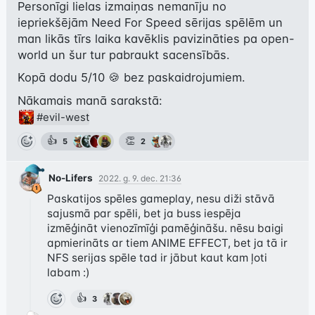
Personīgi lielas izmaiņas nemanīju no 
iepriekšējām Need For Speed sērijas spēlēm un 
man likās tīrs laika kavēklis pavizināties pa open-
world un šur tur pabraukt sacensībās.
Kopā dodu 5/10 🍪 bez paskaidrojumiem.
#evil-west
👍
👏
5
2
No-Lifers
2022. g. 9. dec. 21:36
Paskatijos spēles gameplay, nesu diži stāvā 
sajusmā par spēli, bet ja buss iespēja 
izmēģināt vienozīmīģi pamēģināšu. nēsu baigi 
apmierināts ar tiem ANIME EFFECT, bet ja tā ir 
NFS serijas spēle tad ir jābut kaut kam ļoti 
labam :)
👍
3