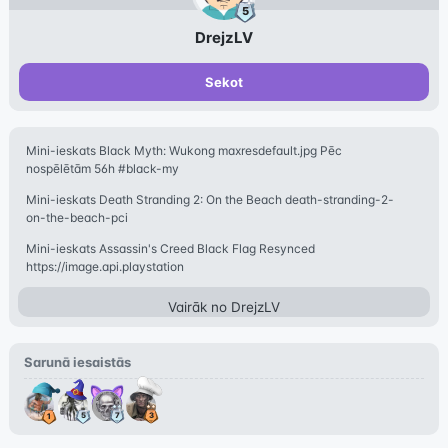
DrejzLV
Sekot
Mini-ieskats Black Myth: Wukong maxresdefault.jpg Pēc
nospēlētām 56h #black-my
Mini-ieskats Death Stranding 2: On the Beach death-stranding-2-
on-the-beach-pci
Mini-ieskats Assassin's Creed Black Flag Resynced
https://image.api.playstation
Vairāk no
DrejzLV
Sarunā iesaistās