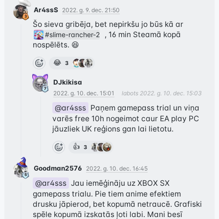
Ar4ssS
2022. g. 9. dec. 21:50
Šo sieva gribēja, bet nepirkšu jo būs kā ar 
  , 16 min Steamā kopā 
#slime-rancher-2
nospēlēts. 😆
😂
3
DJkikisa
2022. g. 10. dec. 15:01
labots
2022. g. 10. dec. 15:03
@ar4sss
 Paņem gamepass trial un viņa 
varēs free 10h nogeimot caur EA play PC 
jāuzliek UK reģions gan lai lietotu.
👍
3
Goodman2576
2022. g. 10. dec. 16:45
@ar4sss
 Jau iemēģināju uz XBOX SX 
gamepass trialu. Pie tiem anime efektiem 
drusku jāpierod, bet kopumā netraucē. Grafiski 
spēle kopumā izskatās ļoti labi. Mani besī 