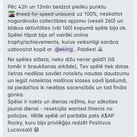
Pēc 42h un 13min beidzot pieliku punktu 
 uz 100%, neskaitot 
#need-for-speed-unbound
nogurdinošo collectibles apjomu (veseli 260) un 
blakus aktivitātes (vēl 160) kopumā spēle bija ok. 
Spēlei tāpat bija arī vairāki online 
trophy/achievements, kurus veiksmīgi sanāca 
uzboostot kopā ar 
@eking
, Paldies! 🙇
No spēles stāsta, neko dižu nevar gaidīt (tā 
tomēr ir braukšanas arkāde), Tev spēlē tiek dotas 
četras nedēļas savākt noteiktu naudas daudzumu 
un iegūt noteiktas mašīnas klases savā īpašumā, 
lai piedalītos ik nedēļas sacensībās un tad fināla 
gonka.

Spēlei ir nakts un dienas režīms, kur sākoties 
jaunai dienai - resetojās wanted līmenis no 
policijas. Vēlāk spēlē arī parādās pats A$AP 
Rocky, kuru bija privilēģija redzēt Positivus 
Lucavsalā 😆