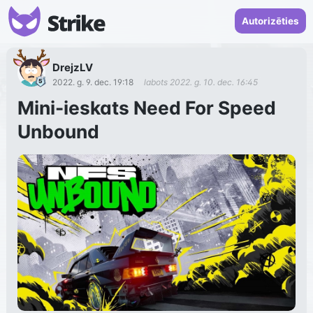
Autorizēties
DrejzLV
2022. g. 9. dec. 19:18
labots
2022. g. 10. dec. 16:45
Mini-ieskats Need For Speed
Unbound