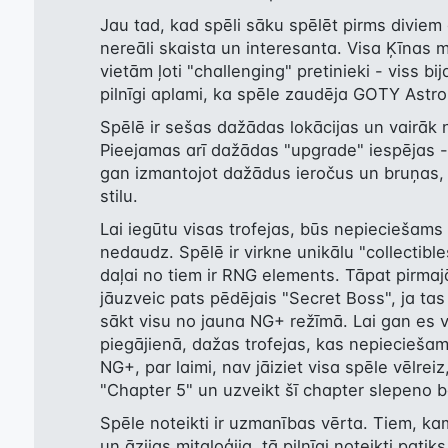
Jau tad, kad spēli sāku spēlēt pirms diviem 
nereāli skaista un interesanta. Visa Ķīnas mi
vietām ļoti "challenging" pretinieki - viss bi
pilnīgi aplami, ka spēle zaudēja GOTY Astro
Spēlē ir sešas dažādas lokācijas un vairāk 
Pieejamas arī dažādas "upgrade" iespējas - ga
gan izmantojot dažādus ieročus un bruņas, k
stilu.
Lai iegūtu visas trofejas, būs nepieciešams iz
nedaudz. Spēlē ir virkne unikālu "collectibles
daļai no tiem ir RNG elements. Tāpat pirmajā
jāuzveic pats pēdējais "Secret Boss", ja tas 
sākt visu no jauna NG+ režīmā. Lai gan es v
piegājienā, dažas trofejas, kas nepieciešam
NG+, par laimi, nav jāiziet visa spēle vēlreiz, 
"Chapter 5" un uzveikt šī chapter slepeno 
Spēle noteikti ir uzmanības vērta. Tiem, kam
un āzijas mitaloģija, tā pilnīgi noteikti patik