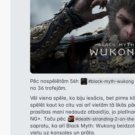
Pēc nospēlētām 56h 
#black-myth-wukong
no 36 trofejām.
Vēl viena spēle, ko biju iesācis, bet pirms k
spēlēt kaut ko citu vai arī vietām tā likās pār
prasības mani nedaudz atbaidīja, jo platīna
NG+. Taču pēc 
#death-stranding-2-on-th
sapratu, ka arī Black Myth: Wukong beidzot ir
vietu uz konsoles un prāta.