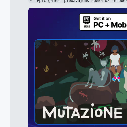
* "Epic games" piedāvājums spēkā uz ierobe