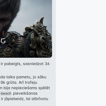
 ir pabeigts, sasniedzot 36 
āda laika pametu, jo sāku 
āk grūta. Arī trofeju 
m bija nepieciešams spēlēt 
 pieveikšanas 
e-beach
 jāpiebeidz, lai atbrīvotu 