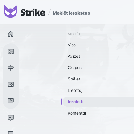
Meklēt ierakstus
MEKLĒT
Viss
Avīzes
Grupas
Spēles
Lietotāji
Ieraksti
Komentāri