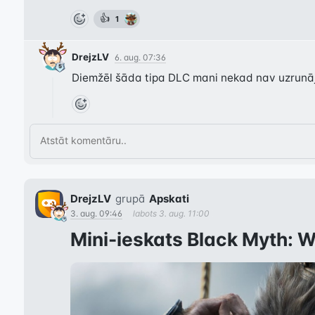
👍
1
DrejzLV
6. aug. 07:36
Diemžēl šāda tipa DLC mani nekad nav uzrunāju
DrejzLV
grupā
Apskati
3. aug. 09:46
labots
3. aug. 11:00
Mini-ieskats Black Myth: 