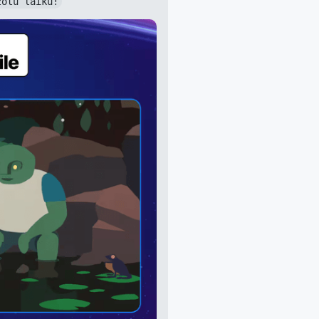
žotu laiku!