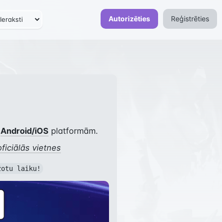
Autorizēties
Reģistrēties
 
Android/iOS
 platformām.
oficiālās vietnes
žotu laiku!