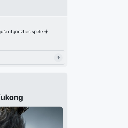
ši atgriezties spēlē 🤷
Wukong