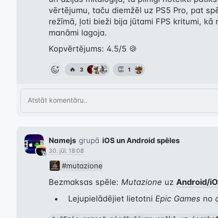
vērtējumu, taču diemžēl uz PS5 Pro, pat spē
režīmā, ļoti bieži bija jūtami FPS kritumi, kā
manāmi lagoja.
Kopvērtējums: 4.5/5 🍪
🔥
👏
3
1
Namejs
grupā
iOS un Android spēles
30. jūl. 18:08
#mutazione
Bezmaksas spēle: 
Mutazione
 uz 
Android/i
Lejupielādējiet lietotni
Epic Games
no