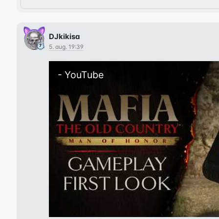
DJkikisa
5. aug. 19:39
- YouTube