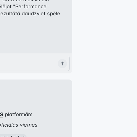
lējot "Performance" 
 rezultātā daudzviet spēle 
OS
 platformām.
oficiālās vietnes