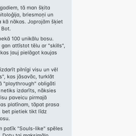
gadiem, tā man šķita 
toloģija, briesmoņi un 
ja kā nākas. Joprojām šķiet 
 Bot.
nekā 100 unikālu bosu. 
n attīstot tēlu ar "skills", 
as ļauj pielāgot kaujas 
darīt pilnīgi visu un vēl 
", kas jāsavāc, turklāt 
 "playthrough" obligāti 
netiks izdarīts, nāksies 
isu paveicu pirmajā 
as platīnam, tāpat prasa 
bet pietiek tikt līdz 
bosu.
 patīk "Souls-like" spēles 
s. Dotu tai maksimālo 