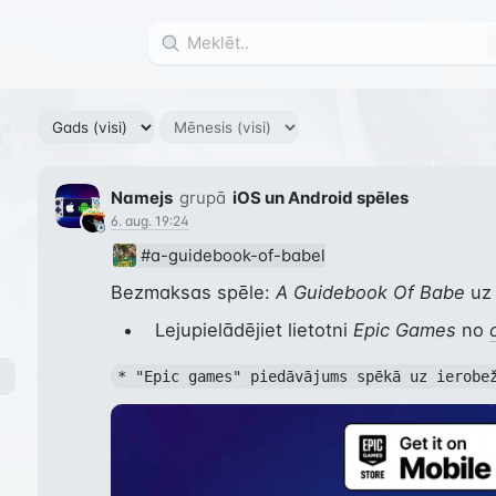
Namejs
grupā
iOS un Android spēles
6. aug. 19:24
#a-guidebook-of-babel
Bezmaksas spēle: 
A Guidebook Of Babe
 uz
Lejupielādējiet lietotni
Epic Games
no
* "Epic games" piedāvājums spēkā uz ierobe