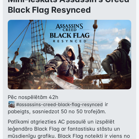
Black Flag Resynced
Pēc nospēlētām 42h 
 ir 
#assassins-creed-black-flag-resynced
pabeigts, sasniedzot 50 no 50 trofejām.
Patīkami atgriezties AC pasaulē un izspēlēt 
leģendāro Black Flag ar fantastisku stāstu un 
mūsdienīgu grafiku. Black Flag noteikti ir viens no 