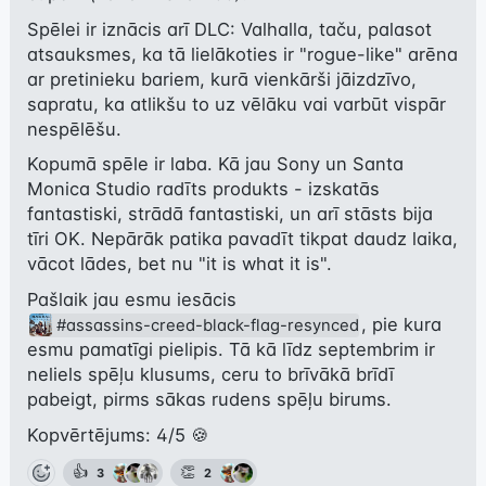
Spēlei ir iznācis arī DLC: Valhalla, taču, palasot 
atsauksmes, ka tā lielākoties ir "rogue-like" arēna 
ar pretinieku bariem, kurā vienkārši jāizdzīvo, 
sapratu, ka atlikšu to uz vēlāku vai varbūt vispār 
nespēlēšu.
Kopumā spēle ir laba. Kā jau Sony un Santa 
Monica Studio radīts produkts - izskatās 
fantastiski, strādā fantastiski, un arī stāsts bija 
tīri OK. Nepārāk patika pavadīt tikpat daudz laika, 
vācot lādes, bet nu "it is what it is".
Pašlaik jau esmu iesācis 
, pie kura 
#assassins-creed-black-flag-resynced
esmu pamatīgi pielipis. Tā kā līdz septembrim ir 
neliels spēļu klusums, ceru to brīvākā brīdī 
pabeigt, pirms sākas rudens spēļu birums.
Kopvērtējums: 4/5 🍪
👍
👏
3
2