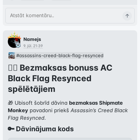
Namejs
9. jūl. 21:39
#assassins-creed-black-flag-resynced
🏴‍☠️ Bezmaksas bonuss AC
Black Flag Resynced
spēlētājiem
🎁 Ubisoft šobrīd dāvina 
bezmaksas Shipmate 
Monkey
 pavadoni priekš 
Assassin’s Creed Black 
Flag Resynced
.
🔑 Dāvinājuma kods