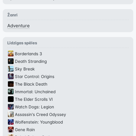
Žanri
Adventure
Līdzīgas spēles
Borderlands 3
Death Stranding
Sky Break
Star Control: Origins
The Black Death
Immortal: Unchained
The Elder Scrolls VI
Watch Dogs: Legion
Assassin's Creed Odyssey
Wolfenstein: Youngblood
Gene Rain