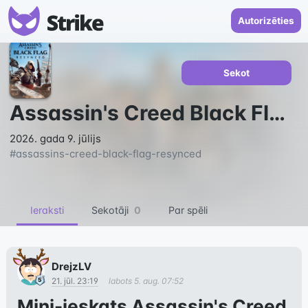
Autorizēties
Sekot
Assassin's Creed Black Flag Resynced
2026. gada 9. jūlijs
#
assassins-creed-black-flag-resynced
Ieraksti
Sekotāji
0
Par spēli
DrejzLV
21. jūl. 23:19
labots
5. aug. 07:52
Mini-ieskats Assassin's Creed