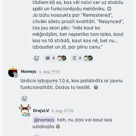
tādiem kā es, kas vēl naivi cer uz stabilu 
spēli un funkcionējošu mehāniku. 😊

Ja būtu nosaukts par “Remastered”, 
cilvēki sāktu prasīt kvalitāti. “Resynced”, 
tas jau skan pēc: “mēs kaut ko 
mēģinājām, bet nepietika tam laika, kaut 
kas no tā strādā, kaut kas nē, bet nu… 
izbaudiet un jā, par pilnu cenu.”
😂
👏
2
2
Namejs
4. aug. 19:51
Iznācis 
labojums 1.0.6
, kas palidināts ar jaunu 
funkcionalitāti. Dodos to testēt.  😁
DrejzLV
5. aug. 07:52
@namejs
 hah, nu ziņo vai kaut kas 
uzlabojās 😆