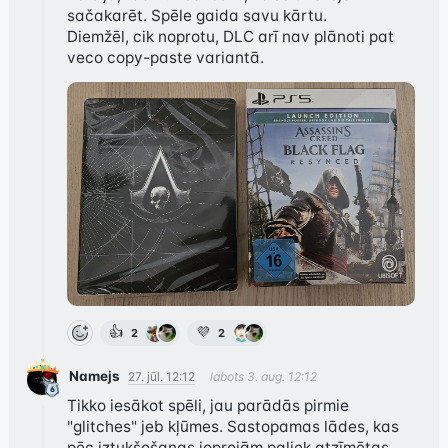
sačakarēt. Spēle gaida savu kārtu.

Diemžēl, cik noprotu, DLC arī nav plānoti pat 
👍
💜
2
2
Namejs
27. jūl. 12:12
labots
3. aug. 12:12
Tikko iesākot spēli, jau parādās pirmie 
"glitches" jeb kļūmes. Sastopamas lādes, kas 
pēc iztukšošanas joprojām paliek atzīmētas 