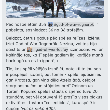
Pēc nospēlētām 35h 
 ir 
#god-of-war-ragnarok
pabeigts, sasniedzot 36 no 36 trofejām.
Beidzot, četrus gadus pēc spēles relīzes, izlēmu 
iziet God of War Ragnarök. Nezinu, vai tas bija 
saistīts ar 
 izziņošanu vai arī 
#god-of-war-laufey
kaitināja tas, ka šī spēle gadiem ilgi karājās manā 
backlogā un es to ignorēju.
Tie, kas spēli vēlējās izspēlēt, noteikti to jau sen 
ir paspējuši izdarīt, bet tomēr - spēlē iejutīsimies 
gan Kratosa, gan viņa dēla Atreja ādā, ceļojot 
starp pasaulēm un stājoties pretī Odinam un 
Toram. Kopumā spēles stāsts aizņēma tuvu 20 
stundām, bet vēl aptuveni 15 prasīja visas blakus 
aktivitātes, tostarp "collectibles", kuru spēlē ir 
čupām 
(vairāk nekā 400)
.