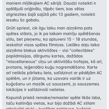
maniem mīļākajiem AC sērijā. Daudzi noteikti ir 
spēlējuši oriģinālu, tāpēc tiem, kas vēlas 
atgriezties šajā sajūtā pēc 13 gadiem, noteikti 
iesaku šo gabalu.
Grūti spriest, cik ilgu laiku man aizņēma pats 
spēles stāsts, jo ik pa laikam mainīju spēlēšanas 
stilu, bet pieņemu, ka aptuveni 15 - 18 stundas, 
ieskaitot visas spēles filmiņas. Lielāko daļu laika 
aizņēma blakus aktivitātes - visi "collectibles" 
papildmisijas, dārgumu kartes, dažādas 
"miscellaneous" cīņu un aktivitāšu trofejas, kā arī, 
protams, leģendāro kuģu nogremdēšana. Karte 
arī nelikās pārlieku liela, salīdzinot ar pēdējām AC 
spēlēm, un ir jūtams, ka uzsvars vairāk ir uz 
kuģošanu un mazāk uz sauszemi, jo sauszemes 
lokācijas ir salīdzinoši nelielas.
Kopumā priekš remake/remaster spēle likās laba, 
taču kaitināja vietas, kur bija dažādi AC stilam 
raksturīgi gļuki - kustības neklausa, kuģojot 