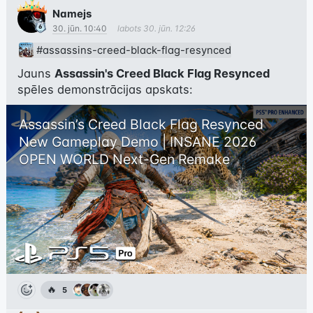
Namejs
30. jūn. 10:40
labots
30. jūn. 12:26
#assassins-creed-black-flag-resynced
Jauns 
Assassin's Creed Black Flag Resynced
spēles demonstrācijas apskats:
Assassin’s Creed Black Flag Resynced 
New Gameplay Demo | INSANE 2026 
OPEN WORLD Next-Gen Remake
🔥
5