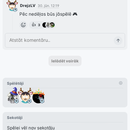
DrejzLV
30. jūn. 12:19
Pēc nedēļas būs jāspēlē 🎮
👍
3
Ielādēt vairāk
Spēlētāji
Sekotāji
Spēlei vēl nav sekotāju