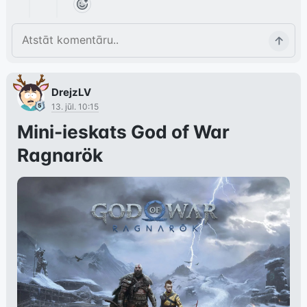
DrejzLV
13. jūl. 10:15
Mini-ieskats God of War
Ragnarök