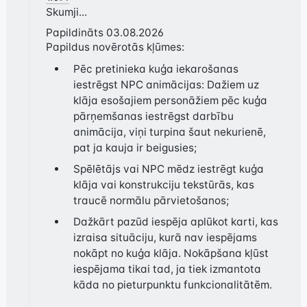
Skumji...
Papildināts 03.08.2026

Papildus novērotās kļūmes:
Pēc pretinieka kuģa iekarošanas
iestrēgst NPC animācijas: Dažiem uz
klāja esošajiem personāžiem pēc kuģa
pārņemšanas iestrēgst darbību
animācija, viņi turpina šaut nekurienē,
pat ja kauja ir beigusies;
Spēlētājs vai NPC mēdz iestrēgt kuģa
klāja vai konstrukciju tekstūrās, kas
traucē normālu pārvietošanos;
Dažkārt pazūd iespēja aplūkot karti, kas
izraisa situāciju, kurā nav iespējams
nokāpt no kuģa klāja. Nokāpšana kļūst
iespējama tikai tad, ja tiek izmantota
kāda no pieturpunktu funkcionalitātēm.