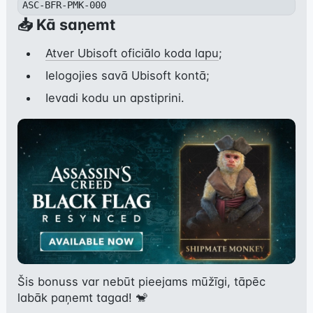
📥 Kā saņemt
Atver Ubisoft oficiālo koda lapu
;
Ielogojies savā Ubisoft kontā;
Ievadi kodu un apstiprini.
Šis bonuss var nebūt pieejams mūžīgi, tāpēc 
labāk paņemt tagad! 🐒