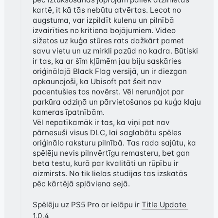
kartē, it kā tās nebūtu atvērtas. Lecot no 
augstuma, var izpildīt kulenu un pilnībā 
izvairīties no kritiena bojājumiem. Video 
sižetos uz kuģa stūres rats dažkārt pamet 
savu vietu un uz mirkli pazūd no kadra. Būtiski 
ir tas, ka ar šīm kļūmēm jau biju saskāries 
oriģinālajā Black Flag versijā, un ir diezgan 
apkaunojoši, ka Ubisoft pat šeit nav 
pacentušies tos novērst. Vēl nerunājot par 
parkūra odziņā un pārvietošanos pa kuģa klaju 
kameras īpatnībām.

Vēl nepatīkamāk ir tas, ka viņi pat nav 
pārnesuši visus DLC, lai saglabātu spēles 
oriģinālo raksturu pilnībā. Tas rada sajūtu, ka 
spēlēju nevis pilnvērtīgu remasteru, bet gan 
beta testu, kurā par kvalitāti un rūpību ir 
aizmirsts. No tik lielas studijas tas izskatās 
pēc kārtējā spļāviena sejā.
Spēlēju uz PS5 Pro ar ielāpu ir 
Title Update 
1.0.4