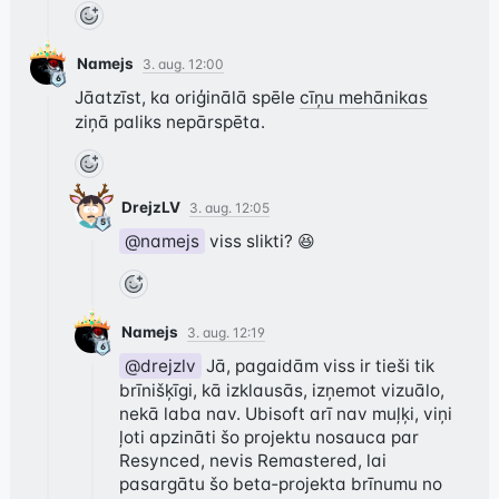
Namejs
3. aug. 12:00
Jāatzīst, ka oriģinālā spēle 
cīņu mehānikas
ziņā paliks nepārspēta.
DrejzLV
3. aug. 12:05
@namejs
 viss slikti? 😆
Namejs
3. aug. 12:19
@drejzlv
 Jā, pagaidām viss ir tieši tik 
brīnišķīgi, kā izklausās, izņemot vizuālo, 
nekā laba nav. Ubisoft arī nav muļķi, viņi 
ļoti apzināti šo projektu nosauca par 
Resynced, nevis Remastered, lai 
pasargātu šo beta‑projekta brīnumu no 