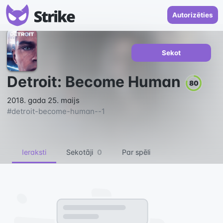
Autorizēties
Sekot
Detroit: Become Human
80
2018. gada 25. maijs
#
detroit-become-human--1
Ieraksti
Sekotāji
0
Par spēli