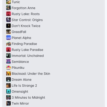
Tunic
Forgotton Anne
Rusty Lake: Roots
Star Control: Origins
Don't Knock Twice
GreedFall
Planet Alpha
Finding Paradise
Rusty Lake Paradise
Immortal: Unchained
Semblance
Pikuniku
Blacksad: Under the Skin
Dream Alone
Life Is Strange 2
Omensight
3 Minutes to Midnight
Twin Mirror