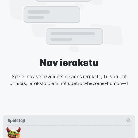
Nav ierakstu
Spēlei nav vēl izveidots neviens ieraksts, Tu vari būt
pirmais, ierakstā pieminot #detroit-become-human--1
Spēlētāji