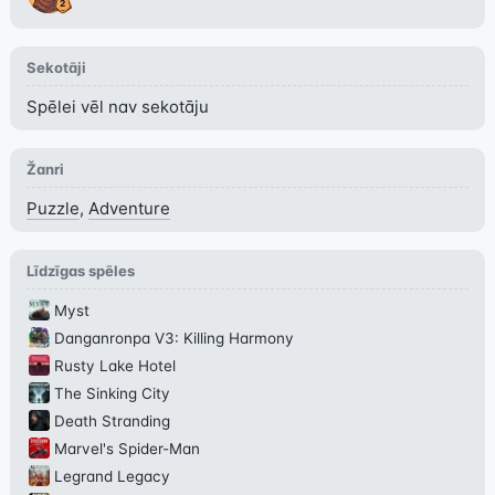
Sekotāji
Spēlei vēl nav sekotāju
Žanri
Puzzle
,
Adventure
Līdzīgas spēles
Myst
Danganronpa V3: Killing Harmony
Rusty Lake Hotel
The Sinking City
Death Stranding
Marvel's Spider-Man
Legrand Legacy