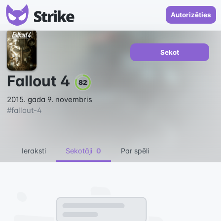
Autorizēties
Sekot
Fallout 4
82
2015. gada 9. novembris
#
fallout-4
Ieraksti
Sekotāji
0
Par spēli