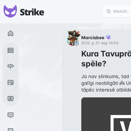
Marcisbee
2022. g. 31. aug. 10:03
Kura Tavuprā
spēle?
Ja nav slinkums, tad v
galīgi neobligāti 👼 Un
tāpēc interesē atbild