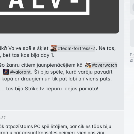
kā Valve spēle šķiet 
. Ne tas, 
#team-fortress-2
 bet tas kas bija day 1.
Pa
šo žanru citiem jaunpienācējiem kā 
#overwatch
 
. Šī bija spēle, kurā varēju pavadīt 
#valorant
opā ar draugiem un tik pat labi arī viens pats.
.. tas bija Strike.lv cepuru idejas pamatā!
0:37
rāk atpazīstams PC spēlētājiem, par cik es tāds biju 
rgāju par casual konsoles geimeri, vienīgos zinu 