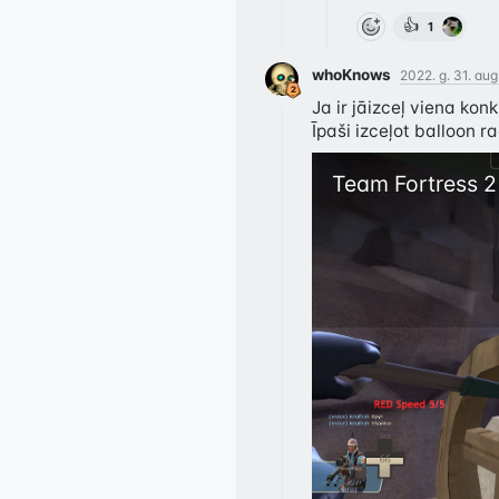
👍
1
whoKnows
2022. g. 31. aug
Ja ir jāizceļ viena kon
Īpaši izceļot balloon 
Team Fortress 2