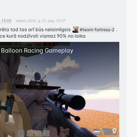
. 13:05
labots
2022. g. 31. aug. 13:17
krēta tad tas arī būs nelaimīgais 
 . 
#team-fortress-2
race kurā nodzīvoti vismaz 90% no laika
 Balloon Racing Gameplay