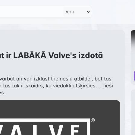
t ir LABĀKĀ Valve's izdotā
arbūt arī vari izklāstīt iemeslu atbildei, bet tas 
 tas tak ir skaidrs, ka viedokļi atšķirsies... Tieši 
es.