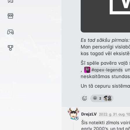
Es tad sākšu pirmais:
Man personīgi vislabā
kas tagad vēl eksistē,
Šī spēle pavēra vaļā 
, 
 un
#apex-legends
neskaitāmas stundas k
Un tā cepuru sistēma.
🤩
2
DrejzLV
2022. g. 31. aug. 1
Šis noteikti zīmols vai
early 2000's, un tad pā