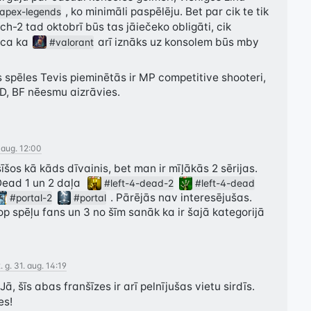
 , ko minimāli paspēlēju. Bet par cik te tik 
apex-legends
ch-2
 tad oktobrī būs tas jāiečeko obligāti, cik 
ica ka 
 arī iznāks uz konsolem būs mby 
#valorant
s spēles Tevis pieminētās ir MP competitive shooteri, 
D, BF nēesmu aizrāvies.
 aug. 12:00
īšos kā kāds dīvainis, bet man ir mīļākās 2 sērijas. 
ead 1 un 2 daļa  
#left-4-dead-2
#left-4-dead
 . Pārējās nav interesējušas. 
#portal-2
#portal
p spēļu fans un 3 no šīm sanāk ka ir šajā kategorijā
 g. 31. aug. 14:19
 Jā, šīs abas franšīzes ir arī pelnījušas vietu sirdīs. 
es!