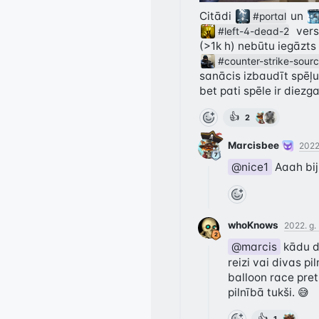
Citādi 
 un 
#portal
  ver
#left-4-dead-2
(>1k h) nebūtu iegāzts 
#counter-strike-sour
sanācis izbaudīt spēļu
bet pati spēle ir diezg
👍
2
Marcisbee
2022.
@nice1
 Aaah bij
whoKnows
2022. g. 
@marcis
 kādu d
reizi vai divas pi
balloon race pret 
pilnībā tukši. 😅
👍