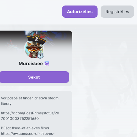
Autorizēties
Reģistrēties
Marcisbee
Sekot
Var paspēlēt tinderi ar savu steam
library
https://www.dexerto.com/gaming/i
https://x.com/FossPrime/status/20
ndie
70013003752251660
Būšot #sea-of-thieves filma
https://ew.com/sea-of-thieves-