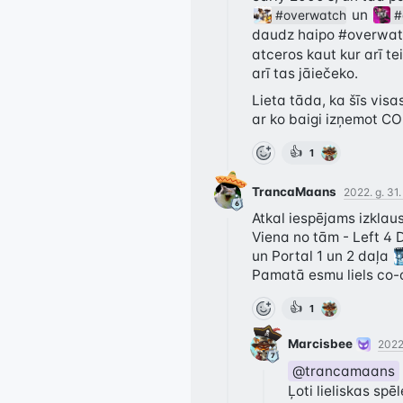
 un 
#overwatch
#
daudz haipo 
#overwat
atceros kaut kur arī te
arī tas jāiečeko.
Lieta tāda, ka šīs visa
ar ko baigi izņemot CO
👍
1
TrancaMaans
2022. g. 31.
Atkal iespējams izklaus
Viena no tām - Left 4 D
un Portal 1 un 2 daļa 
Pamatā esmu liels co-o
👍
1
Marcisbee
2022.
@trancamaans
Ļoti lieliskas spēl