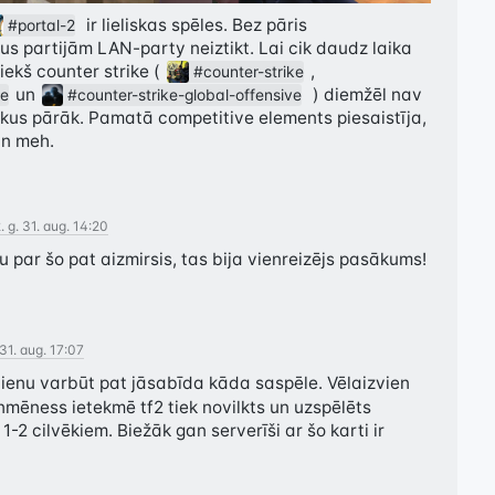
  ir lieliskas spēles. Bez pāris 
#portal-2
sus partijām LAN-party neiztikt. Lai cik daudz laika 
iekš counter strike ( 
 , 
#counter-strike
 un 
  ) diemžēl nav 
ce
#counter-strike-global-offensive
kus pārāk. Pamatā competitive elements piesaistīja, 
an meh.
 g. 31. aug. 14:20
u par šo pat aizmirsis, tas bija vienreizējs pasākums!
31. aug. 17:07
ienu varbūt pat jāsabīda kāda saspēle. Vēlaizvien 
lnmēness ietekmē tf2 tiek novilkts un uzspēlēts 
1-2 cilvēkiem. Biežāk gan serverīši ar šo karti ir 