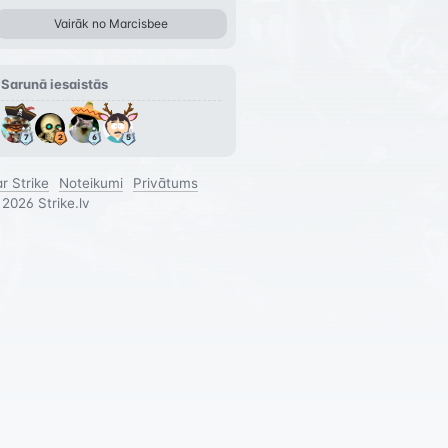
movie-live-action-xbo
Vairāk no
Marcisbee
Sarunā iesaistās
r Strike
Noteikumi
Privātums
©
2026
Strike.lv