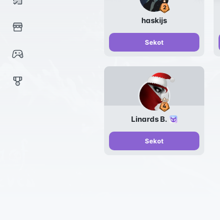
haskijs
Sekot
Linards B.
Sekot