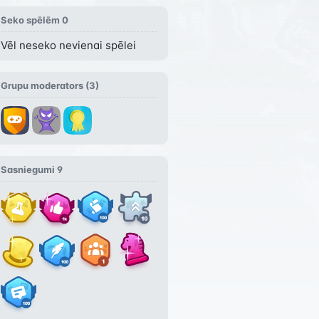
Seko spēlēm
0
Vēl neseko nevienai spēlei
Grupu moderators (
3
)
Sasniegumi
9