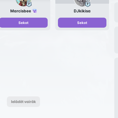
Marcisbee
DJkikisa
Sekot
Sekot
Ielādēt vairāk