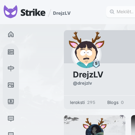
DrejzLV
DrejzLV
@
drejzlv
Ieraksti
295
Blogs
0