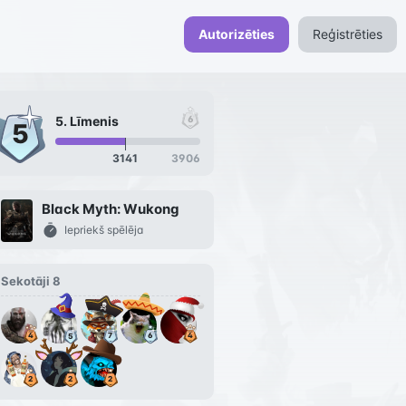
Autorizēties
Reģistrēties
5
. Līmenis
3141
3906
Black Myth: Wukong
Iepriekš spēlēja
Sekotāji
8