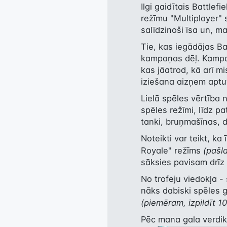
Ilgi gaidītais Battlefi
režīmu "Multiplayer" s
salīdzinoši īsa un, ma
Tie, kas iegādājas Bat
kampaņas dēļ. Kampaņā
kas jāatrod, kā arī m
iziešana aizņem aptu
Lielā spēles vērtība n
spēles režīmi, līdz pa
tanki, bruņmašīnas, d
Noteikti var teikt, ka
Royale" režīms 
(pašl
sāksies pavisam drīz 
No trofeju viedokļa - 
(piemēram, izpildīt 
Pēc mana gala verdikta