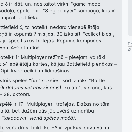
eld 6 ir klāt, un, neskaitot virkni "game mode" 
adaļā, spēlē ir arī "Singleplayer" kampaņa, kas ir 
nuprāt, pat lieka.
tlefield 6, to noteikti nedara vienspēlētāja 
 ir kopumā 9 misijas, 30 izkaisīti "collectibles", 
isiju specifiskas trofejas. Kopumā kampaņas 
Pa
veni 4–5 stundas.
oteikti ir Multiplayer režīmā – pieejami vairāki 
t 64 spēlētāju kartes, kā jau Battlefield pienākas – 
žipi, kvadracikli un lidmašīnas.
 īstais spēles “fun” sāksies, kad iznāks "Battle 
aik datums vēl nav zināms)
, kā arī 1. sezona, kas 
- 28. oktobrī.
spēlē ir 17 "Multiplayer" trofejas. Dažas no tām 
nāks dabiski spēles gaitā, bet dažām būs jāpievērš uzmanība 
10 “takedown” vienā spēles mačā)
.
 varu droši teikt, ka EA ir izpirkusi savu vainu 