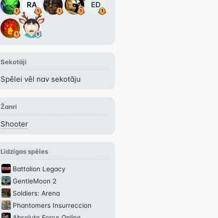
RA
ED
Sekotāji
Spēlei vēl nav sekotāju
Žanri
Shooter
Līdzīgas spēles
Battalion Legacy
GentleMoon 2
Soldiers: Arena
Phantomers Insurreccion
Absolute Force Online