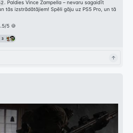
. Paldies Vince Zampella – nevaru sagaidīt 
42
 tās izstrādātājiem! Spēli gāju uz PS5 Pro, un tā 
.5/5 🍪
3