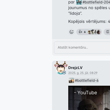
par 
#battlefield-20
jaunumus no spēles un
“lidoja”.
Kopējais vērtējums: 4
👍
👏
6
DrejzLV
2025. g. 25. jūl. 08:29
#battlefield-6
 - YouTube