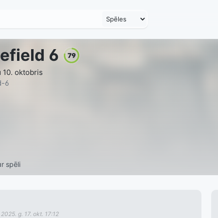
efield 6
79
 10. oktobris
d-6
r spēli
s
2025. g. 17. okt. 17:12