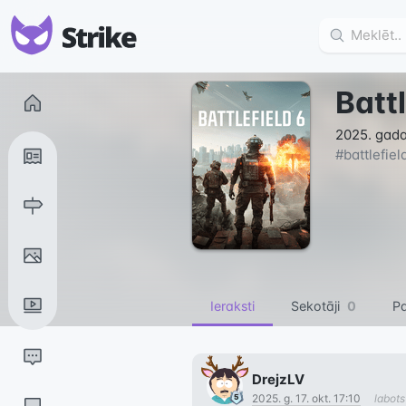
Battl
2025. gada
#
battlefiel
Ieraksti
Sekotāji
0
Pa
DrejzLV
2025. g. 17. okt. 17:10
labot