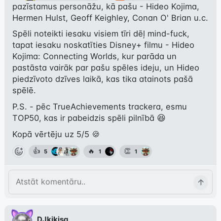
pazīstamus personāžu, kā pašu - Hideo Kojima, 
Hermen Hulst, Geoff Keighley, Conan O' Brian u.c.
Spēli noteikti iesaku visiem tīri dēļ mind-fuck, 
tapat iesaku noskatīties Disney+ filmu - Hideo 
Kojima: Connecting Worlds, kur parāda un 
pastāsta vairāk par pašu spēles ideju, un Hideo 
piedzīvoto dzīves laikā, kas tika atainots pašā 
spēlē.
P.S. - pēc TrueAchievements trackera, esmu 
TOP50, kas ir pabeidzis spēli pilnībā 😆
Kopā vērtēju uz 5/5 🍪
👍
🔥
👏
5
1
1
DJkikisa