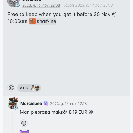
2023. g. 16. nov. 22:08
labots
2023. g. 17. nov. 23:18
Free to keep when you get it before 20 Nov @ 
10:00am 
#half-life
👍
2
Marcisbee
2023. g. 17. nov. 12:13
Man pieprasa maksāt 8.19 EUR 😄