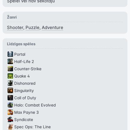
Spēlei vēl nav sekotāju
Žanri
Shooter
,
Puzzle
,
Adventure
Līdzīgas spēles
Portal
Half-Life 2
Counter-Strike
Quake 4
Dishonored
Singularity
Call of Duty
Halo: Combat Evolved
Max Payne 3
Syndicate
Spec Ops: The Line