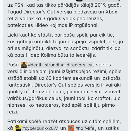
uz PS4, kad tas tikko pārādijās tālajā 2019. gadā. 
Tagad Director's Cut versija piedzīvoja arī Xbox 
relīzi vairāk kā 3 gadus vēlāk pēc relīzes, 
pateicoties Hideo Kojimas IP atgūšanai.
Lieki kaut ko stāstīt par pašu spēli, par cik tie, 
kas gribēja noteikti to jau paspēja izspēlēt, bet, ja 
arī es mēģinātu, diezvai to sanāktu izdarīt tik labi 
kā pats Hideo Kojima būtu to iecerējis.
Pašā 
 spēles 
#death-stranding-directors-cut
versijā ir pieejami jauni izšķirtspējas režīmi, spēle 
strādā stabili uz 60 kadriem sekundē un izskatās 
fantastiski. Director's Cut spēles versijā ir vairāki 
quality of life uzlabojumi, piemēram - var izbūvēt 
vairākus/garākus ceļus, jauni tooli ko craftot, u.c. 
nianses, ko neatceros, kad spēli spēlēju pirmo 
reizi.
Patīkami spēlē redzēt atsauces uz citām spēlēm, 
kā 
 un 
, un satiks 
#cyberpunk-2077
#half-life