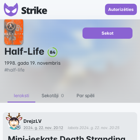
Autorizēties
Sekot
Half-Life
84
1998. gada 19. novembris
#
half-life
Ieraksti
Sekotāji
0
Par spēli
DrejzLV
2024. g. 22. nov. 20:12
labots
2024. g. 22. nov. 20:25
Mini-ieskats Death Stranding