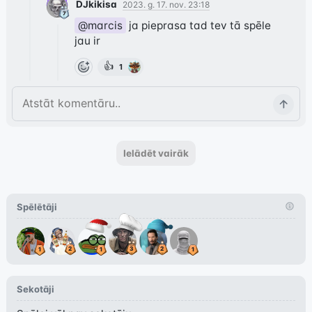
DJkikisa
2023. g. 17. nov. 23:18
@marcis
 ja pieprasa tad tev tā spēle 
jau ir
👍
1
Ielādēt vairāk
Spēlētāji
Sekotāji