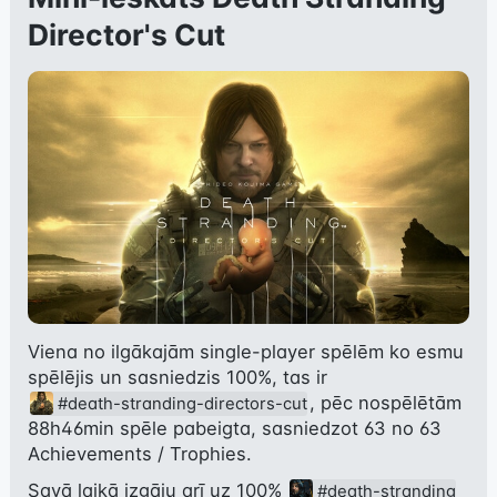
Director's Cut
Viena no ilgākajām single-player spēlēm ko esmu 
spēlējis un sasniedzis 100%, tas ir 
, pēc nospēlētām 
#death-stranding-directors-cut
88h46min spēle pabeigta, sasniedzot 63 no 63 
Achievements / Trophies.
Savā laikā izgāju arī uz 100% 
#death-stranding