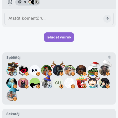
😂
3
Ielādēt vairāk
Spēlētāji
RA
CU
Sekotāji