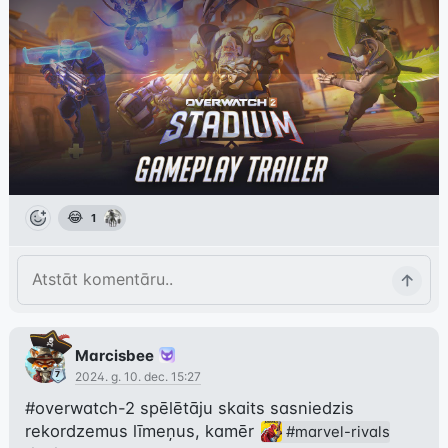
😂
1
Marcisbee
2024. g. 10. dec. 15:27
#overwatch-2
 spēlētāju skaits sasniedzis 
rekordzemus līmeņus, kamēr 
#marvel-rivals