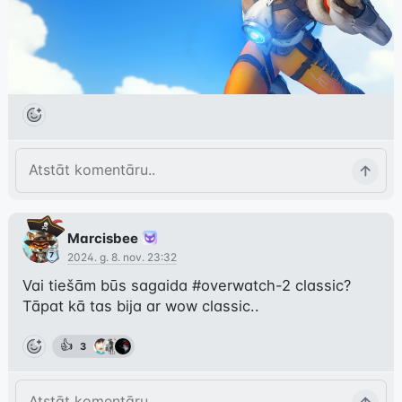
Marcisbee
2024. g. 8. nov. 23:32
Vai tiešām būs sagaida 
#overwatch-2
 classic? 
Tāpat kā tas bija ar wow classic..
👍
3