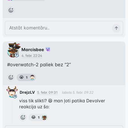
Marcisbee
4. febr. 22:24
#overwatch-2
 paliek bez “2”
😭
1
DrejzLV
5. febr. 09:31
labots
5. febr. 09:32
viss tik slikti? 😆 man ļoti patika Devolver 
😂
1