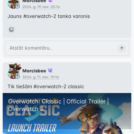
Marcisbee
2024. g. 19. nov. 20:16
Jauns 
#overwatch-2
 tanka varonis
Marcisbee
2024. g. 11. nov. 19:16
Tik tiešām 
#overwatch-2
 classic
Overwatch: Classic | Official Trailer | 
Overwatch 2