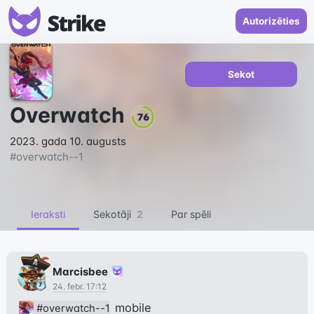
Autorizēties
Sekot
Overwatch
76
2023. gada 10. augusts
#
overwatch--1
Ieraksti
Sekotāji
2
Par spēli
Marcisbee
24. febr. 17:12
 mobile
#overwatch--1