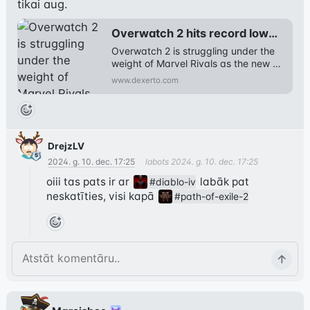
tikai aug.
Overwatch 2 hits record lows as Marvel Rivals dominates hero shooter genre - Dexerto
Overwatch 2 is struggling under the 
weight of Marvel Rivals as the new 
hero shooter on the block draws 
www.dexerto.com
players away in droves.
DrejzLV
2024. g. 10. dec. 17:25
labots
2024. g. 10. dec. 17:25
oiii tas pats ir ar 
 labāk pat 
#diablo-iv
neskatīties, visi kapā 
#path-of-exile-2