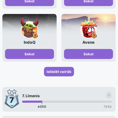
Sekot
Sekot
IndaQ
Avene
Sekot
Sekot
Ielādēt vairāk
7
. Līmenis
6050
7656