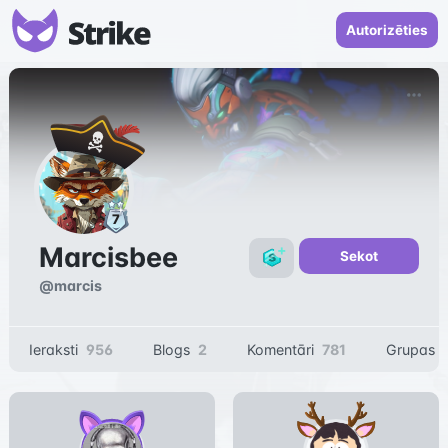
Autorizēties
Marcisbee
Sekot
@
marcis
Ieraksti
956
Blogs
2
Komentāri
781
Grupas