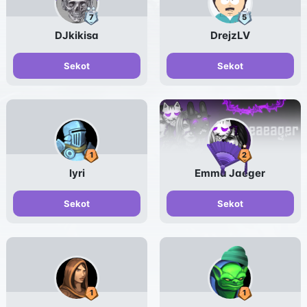
DJkikisa
DrejzLV
Sekot
Sekot
lyri
Emma Jaeger
Sekot
Sekot