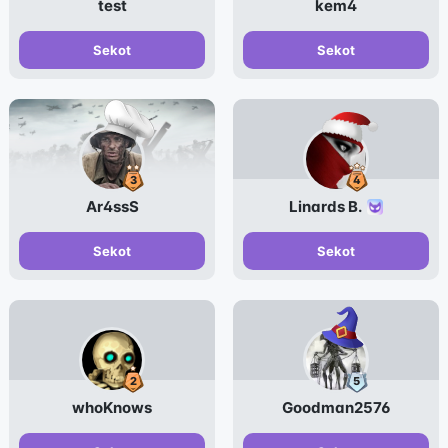
test
kem4
Sekot
Sekot
Ar4ssS
Linards B.
Sekot
Sekot
whoKnows
Goodman2576