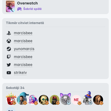
Overwatch
Šobrīd spēlē
Tikmēr citviet internetā
marcisbee
marcisbee
yunomarcis
marcisbee
marcisbee
strikelv
Sekotāji
34
NE