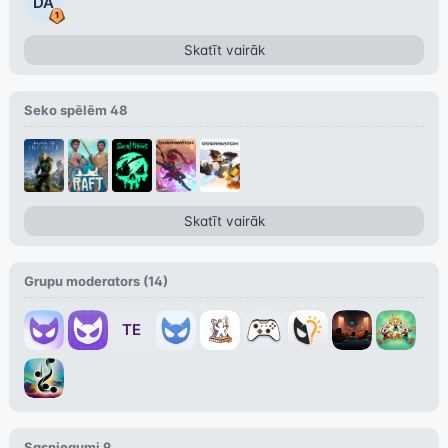
DA
Skatīt vairāk
Seko spēlēm
48
Skatīt vairāk
Grupu moderators (
14
)
TE
Sasniegumi
9